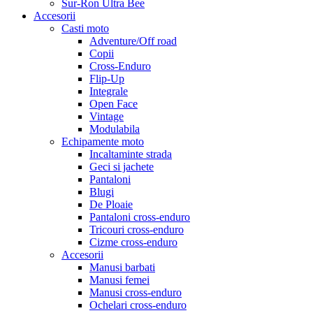
Sur-Ron Ultra Bee
Accesorii
Casti moto
Adventure/Off road
Copii
Cross-Enduro
Flip-Up
Integrale
Open Face
Vintage
Modulabila
Echipamente moto
Incaltaminte strada
Geci si jachete
Pantaloni
Blugi
De Ploaie
Pantaloni cross-enduro
Tricouri cross-enduro
Cizme cross-enduro
Accesorii
Manusi barbati
Manusi femei
Manusi cross-enduro
Ochelari cross-enduro