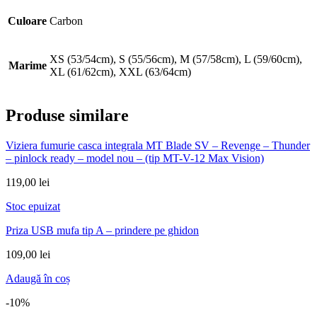
Culoare
Carbon
XS (53/54cm), S (55/56cm), M (57/58cm), L (59/60cm),
Marime
XL (61/62cm), XXL (63/64cm)
Produse similare
Viziera fumurie casca integrala MT Blade SV – Revenge – Thunder
– pinlock ready – model nou – (tip MT-V-12 Max Vision)
119,00
lei
Stoc epuizat
Priza USB mufa tip A – prindere pe ghidon
109,00
lei
Adaugă în coș
-10%