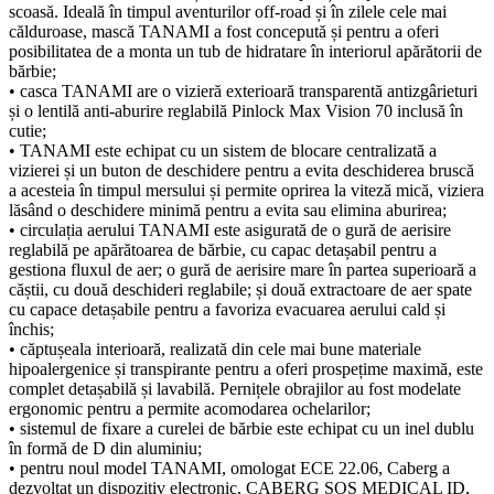
scoasă. Ideală în timpul aventurilor off-road și în zilele cele mai
călduroase, mască TANAMI a fost concepută și pentru a oferi
posibilitatea de a monta un tub de hidratare în interiorul apărătorii de
bărbie;
• casca TANAMI are o vizieră exterioară transparentă antizgârieturi
și o lentilă anti-aburire reglabilă Pinlock Max Vision 70 inclusă în
cutie;
• TANAMI este echipat cu un sistem de blocare centralizată a
vizierei și un buton de deschidere pentru a evita deschiderea bruscă
a acesteia în timpul mersului și permite oprirea la viteză mică, viziera
lăsând o deschidere minimă pentru a evita sau elimina aburirea;
• circulația aerului TANAMI este asigurată de o gură de aerisire
reglabilă pe apărătoarea de bărbie, cu capac detașabil pentru a
gestiona fluxul de aer; o gură de aerisire mare în partea superioară a
căștii, cu două deschideri reglabile; și două extractoare de aer spate
cu capace detașabile pentru a favoriza evacuarea aerului cald și
închis;
• căptușeala interioară, realizată din cele mai bune materiale
hipoalergenice și transpirante pentru a oferi prospețime maximă, este
complet detașabilă și lavabilă. Pernițele obrajilor au fost modelate
ergonomic pentru a permite acomodarea ochelarilor;
• sistemul de fixare a curelei de bărbie este echipat cu un inel dublu
în formă de D din aluminiu;
• pentru noul model TANAMI, omologat ECE 22.06, Caberg a
dezvoltat un dispozitiv electronic, CABERG SOS MEDICAL ID,