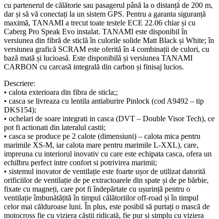
cu partenerul de călătorie sau pasagerul până la o distanță de 200 m,
dar și să vă conectați la un sistem GPS. Pentru a garanta siguranță
maximă, TANAMI a trecut toate testele ECE 22.06 chiar și cu
Caberg Pro Speak Evo instalat. TANAMI este disponibil în
versiunea din fibră de sticlă în culorile solide Matt Black și White; în
versiunea grafică SCRAM este oferită în 4 combinații de culori, cu
bază mată și lucioasă. Este disponibilă și versiunea TANAMI
CARBON cu carcasă integrală din carbon și finisaj lucios.
Descriere:
• calota exterioara din fibra de sticla;;
• casca se livreaza cu lentila antiaburire Pinlock (cod A9492 – tip
DKS154);
• ochelari de soare integrati in casca (DVT – Double Visor Tech), ce
pot fi actionati din lateralul castii;
• casca se produce pe 2 calote (dimensiuni) – calota mica pentru
marimile XS-M, iar calota mare pentru marimile L-XXL), care,
impreuna cu interiorul inovativ cu care este echipata casca, ofera un
echilbru perfect intre confort si potrivirea marimii;
• sistemul inovator de ventilație este foarte ușor de utilizat datorită
orificiilor de ventilație de pe extractoarele din spate și de pe bărbie,
fixate cu magneți, care pot fi îndepărtate cu ușurință pentru o
ventilație îmbunătățită în timpul călătoriilor off-road și în timpul
celor mai călduroase luni. În plus, este posibil să purtați o mască de
motocross fie cu viziera căștii ridicată, fie pur și simplu cu viziera