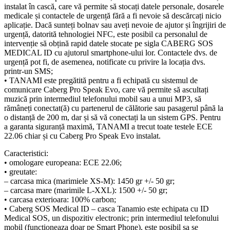
instalat în cască, care vă permite să stocați datele personale, dosarele
medicale și contactele de urgență fără a fi nevoie să descărcați nicio
aplicație. Dacă sunteți bolnav sau aveți nevoie de ajutor și îngrijiri de
urgență, datorită tehnologiei NFC, este posibil ca personalul de
intervenție să obțină rapid datele stocate pe sigla CABERG SOS
MEDICAL ID cu ajutorul smartphone-ului lor. Contactele dvs. de
urgență pot fi, de asemenea, notificate cu privire la locația dvs.
printr-un SMS;
• TANAMI este pregătită pentru a fi echipată cu sistemul de
comunicare Caberg Pro Speak Evo, care vă permite să ascultați
muzică prin intermediul telefonului mobil sau a unui MP3, să
rămâneți conectat(ă) cu partenerul de călătorie sau pasagerul până la
o distanță de 200 m, dar și să vă conectați la un sistem GPS. Pentru
a garanta siguranță maximă, TANAMI a trecut toate testele ECE
22.06 chiar și cu Caberg Pro Speak Evo instalat.
Caracteristici:
• omologare europeana: ECE 22.06;
• greutate:
– carcasa mica (marimiele XS-M): 1450 gr +/- 50 gr;
– carcasa mare (marimile L-XXL): 1500 +/- 50 gr;
• carcasa exterioara: 100% carbon;
• Caberg SOS Medical ID – casca Tanamio este echipata cu ID
Medical SOS, un dispozitiv electronic; prin intermediul telefonului
mobil (functioneaza doar pe Smart Phone), este posibil sa se