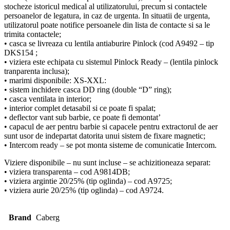
stocheze istoricul medical al utilizatorului, precum si contactele
persoanelor de legatura, in caz de urgenta. In situatii de urgenta,
utilizatorul poate notifice persoanele din lista de contacte si sa le
trimita contactele;
• casca se livreaza cu lentila antiaburire Pinlock (cod A9492 – tip
DKS154 ;
• viziera este echipata cu sistemul Pinlock Ready – (lentila pinlock
tranparenta inclusa);
• marimi disponibile: XS-XXL:
• sistem inchidere casca DD ring (double “D” ring);
• casca ventilata in interior;
• interior complet detasabil si ce poate fi spalat;
• deflector vant sub barbie, ce poate fi demontat’
• capacul de aer pentru barbie si capacele pentru extractorul de aer
sunt usor de indepartat datorita unui sistem de fixare magnetic;
• Intercom ready – se pot monta sisteme de comunicatie Intercom.
Viziere disponibile – nu sunt incluse – se achizitioneaza separat:
• viziera transparenta – cod A9814DB;
• viziera argintie 20/25% (tip oglinda) – cod A9725;
• viziera aurie 20/25% (tip oglinda) – cod A9724.
Brand
Caberg