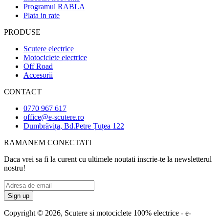
Programul RABLA
Plata in rate
PRODUSE
Scutere electrice
Motociclete electrice
Off Road
Accesorii
CONTACT
0770 967 617
office@e-scutere.ro
Dumbrăvița, Bd.Petre Țuțea 122
RAMANEM CONECTATI
Daca vrei sa fi la curent cu ultimele noutati inscrie-te la newsletterul
nostru!
Copyright © 2026, Scutere si motociclete 100% electrice - e-