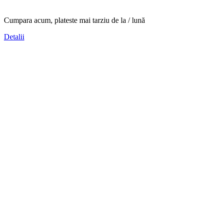
Pinlock
inclusa
(100%
Cumpara acum, plateste mai tarziu
de la
/ lună
carbon)
Detalii