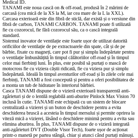
Medical ID.
TANAMI este noua cască on & off-road, produsă în 2 mărimi de
carcasă (cea mică de la XS la M, iar cea mare de la L la XXL).
Carcasa exterioară este din fibră de sticlă, dar există și o versiune din
fibră de carbon, TANAMI CARBON. TANAMI poate fi utilizată
fie cu cozorocul, fie fără cozorocul său, ca o cască integrală
standard.
Sistemul inovator de ventilație este foarte ușor de utilizat datorită
orificiilor de ventilație de pe extractoarele din spate, cât și de pe
bărbie, fixate cu magneți, care pot fi pur și simplu îndepărtate pentru
o ventilație îmbunătățită în timpul călătoriilor off-road și în timpul
celor mai fierbinți luni. În plus, este posibil să purtați o mască de
motocross fie cu viziera căștii ridicată, fie cu viziera pur și simplu
îndepărtată. Ideală în timpul aventurilor off-road și în zilele cele mai
fierbinți, TANAMI a fost concepută și pentru a oferi posibilitatea de
a monta un tub de hidratare în interiorul bărbiei.
Casca TANAMI dispune de o vizieră exterioară transparentă anti-
zgârieturi și de o lentilă reglabilă anti-aburire Pinlock Max Vision 70
inclusă în cutie. TANAMI este echipată cu un sistem de blocare
centralizată a vizierei și un buton de deschidere pentru a evita
deschiderea bruscă a acesteia în timpul mersului și permite oprirea la
viteză mică a vizierei, lăsând o deschidere minimă pentru a evita sau
elimina aburirea. În plus, TANAMI dispune de o vizieră integrată
anti-zgârieturi DVT (Double Visor Tech), foarte ușor de acționat
printr-o manetă pe partea stângă, chiar și atunci când purtați mănuși.