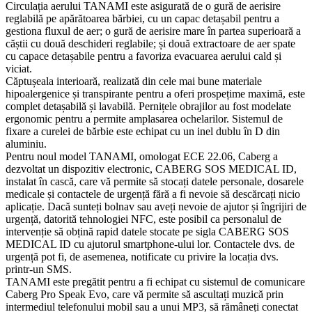
Circulația aerului TANAMI este asigurată de o gură de aerisire
reglabilă pe apărătoarea bărbiei, cu un capac detașabil pentru a
gestiona fluxul de aer; o gură de aerisire mare în partea superioară a
căștii cu două deschideri reglabile; și două extractoare de aer spate
cu capace detașabile pentru a favoriza evacuarea aerului cald și
viciat.
Căptușeala interioară, realizată din cele mai bune materiale
hipoalergenice și transpirante pentru a oferi prospețime maximă, este
complet detașabilă și lavabilă. Pernițele obrajilor au fost modelate
ergonomic pentru a permite amplasarea ochelarilor. Sistemul de
fixare a curelei de bărbie este echipat cu un inel dublu în D din
aluminiu.
Pentru noul model TANAMI, omologat ECE 22.06, Caberg a
dezvoltat un dispozitiv electronic, CABERG SOS MEDICAL ID,
instalat în cască, care vă permite să stocați datele personale, dosarele
medicale și contactele de urgență fără a fi nevoie să descărcați nicio
aplicație. Dacă sunteți bolnav sau aveți nevoie de ajutor și îngrijiri de
urgență, datorită tehnologiei NFC, este posibil ca personalul de
intervenție să obțină rapid datele stocate pe sigla CABERG SOS
MEDICAL ID cu ajutorul smartphone-ului lor. Contactele dvs. de
urgență pot fi, de asemenea, notificate cu privire la locația dvs.
printr-un SMS.
TANAMI este pregătit pentru a fi echipat cu sistemul de comunicare
Caberg Pro Speak Evo, care vă permite să ascultați muzică prin
intermediul telefonului mobil sau a unui MP3, să rămâneți conectat