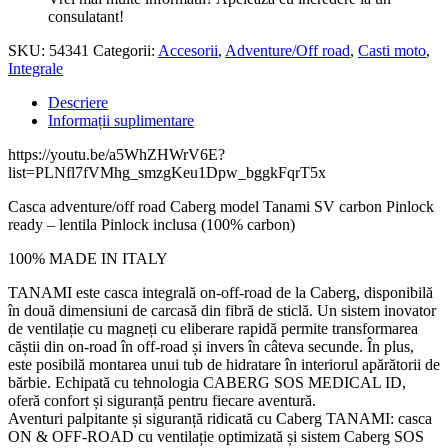
consulatant!
SKU:
54341
Categorii:
Accesorii
,
Adventure/Off road
,
Casti moto
,
Integrale
Descriere
Informații suplimentare
https://youtu.be/a5WhZHWrV6E?
list=PLNfl7fVMhg_smzgKeu1Dpw_bggkFqrT5x
Casca adventure/off road Caberg model Tanami SV carbon Pinlock
ready – lentila Pinlock inclusa (100% carbon)
100% MADE IN ITALY
TANAMI este casca integrală on-off-road de la Caberg, disponibilă
în două dimensiuni de carcasă din fibră de sticlă. Un sistem inovator
de ventilație cu magneți cu eliberare rapidă permite transformarea
căștii din on-road în off-road și invers în câteva secunde. În plus,
este posibilă montarea unui tub de hidratare în interiorul apărătorii de
bărbie. Echipată cu tehnologia CABERG SOS MEDICAL ID,
oferă confort și siguranță pentru fiecare aventură.
Aventuri palpitante și siguranță ridicată cu Caberg TANAMI: casca
ON & OFF-ROAD cu ventilație optimizată și sistem Caberg SOS