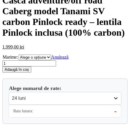
Casca adventure/off road
Caberg model Tanami SV
carbon Pinlock ready – lentila
Pinlock inclusa (100% carbon)
1.999,00
lei
Marime
:
Anulează
Cantitate
Casca
Adaugă în coș
adventure/off
road
Caberg
Alege numarul de rate:
model
Tanami
SV
carbon
Pinlock
-
Rata lunara:
ready
-
lentila