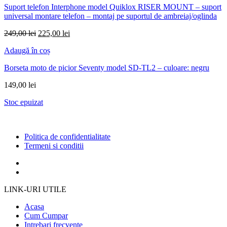
Suport telefon Interphone model Quiklox RISER MOUNT – suport
universal montare telefon – montaj pe suportul de ambreiaj/oglinda
Prețul
Prețul
249,00
lei
225,00
lei
inițial
curent
Adaugă în coș
a
este:
fost:
225,00 lei.
Borseta moto de picior Seventy model SD-TL2 – culoare: negru
249,00 lei.
149,00
lei
Stoc epuizat
Politica de confidentialitate
Termeni si conditii
LINK-URI UTILE
Acasa
Cum Cumpar
Intrebari frecvente